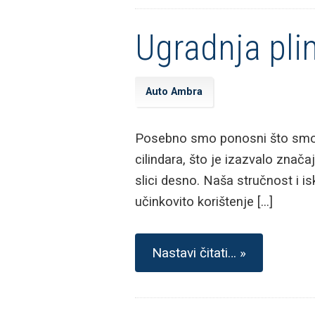
Ugradnja pli
Auto Ambra
Posebno smo ponosni što smo pr
cilindara, što je izazvalo znač
slici desno. Naša stručnost i i
učinkovito korištenje […]
Nastavi čitati… »