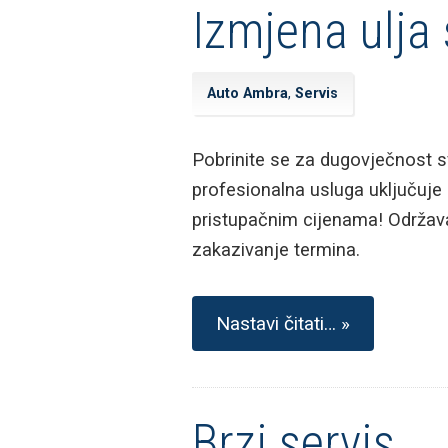
Izmjena ulja
Auto Ambra
,
Servis
Pobrinite se za dugovječnost sv
profesionalna usluga uključuje p
pristupačnim cijenama! Održavaj
zakazivanje termina.
Nastavi čitati… »
Brzi servis