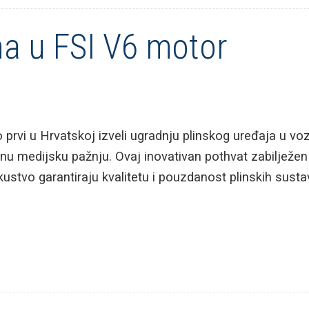
na u FSI V6 motor
vi u Hrvatskoj izveli ugradnju plinskog uređaja u vo
ajnu medijsku pažnju. Ovaj inovativan pothvat zabilježen
skustvo garantiraju kvalitetu i pouzdanost plinskih sus